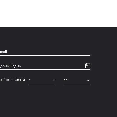
c
по
добное время