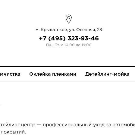
м. Крылатское, ул. Осенняя, 23
+7 (495) 323-93-46
Пн.- Пт. с 10:00 до 19:00
мчистка
Оклейка пленками
Детейлинг-мойка
Г
НЫХ КРЫШ
йлинг центр — профессиональный уход за автомобиле
 покрытий.