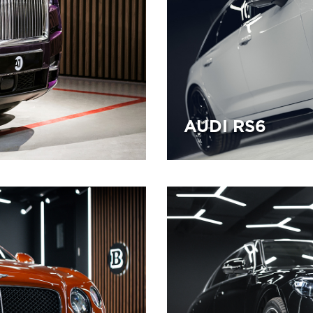
AUDI RS6
18.02.2026
nTek