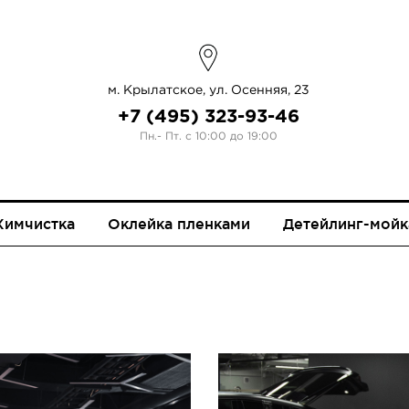
м. Крылатское, ул. Осенняя, 23
+7 (495) 323-93-46
Пн.- Пт. с 10:00 до 19:00
Химчистка
Оклейка пленками
Детейлинг-мойк
ЫХ КРЫШ