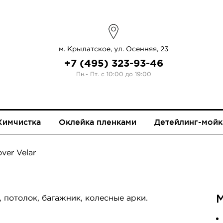
м. Крылатское, ул. Осенняя, 23
+7 (495) 323-93-46
Пн.- Пт. с 10:00 до 19:00
Химчистка
Оклейка пленками
Детейлинг-мойк
ver Velar
ЫХ КРЫШ
 потолок, багажник, колесные арки.